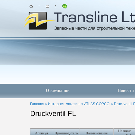
О компании
Новости
Главная
»
Интернет магазин
»
ATLAS COPCO
»
Druckventil 
Druckventil FL
Наличие
Артикул
Производитель
Наименование