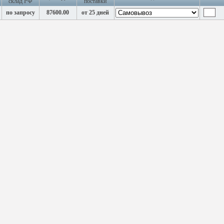
склад РФ
поставки
по запросу
87600.00
от 25 дней