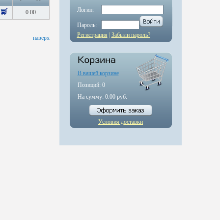
Логин:
0.00
Пароль:
Регистрация
|
Забыли пароль?
наверх
В вашей корзине
Позиций:
0
На сумму:
0.00
руб.
Условия доставки