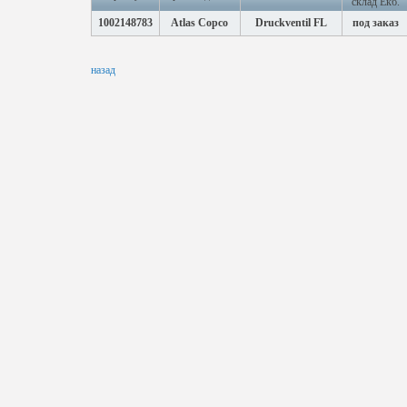
склад Екб.
1002148783
Atlas Copco
Druckventil FL
под заказ
назад