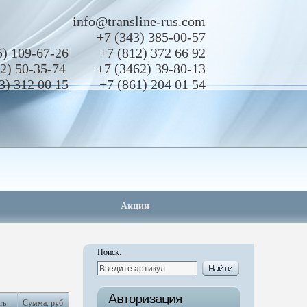
info@transline-rus.com
+7 (343)
385-00-57
5)
109-67-26
+7 (812)
372 66 92
2)
50-35-74
+7 (3462)
39-80-13
3)
312 00 15
+7 (861)
204 01 54
Акции
Поиск:
ть
Сумма, руб