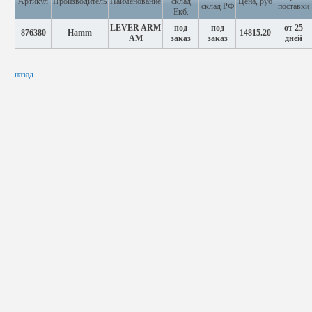
Артикул
Производитель
Наименование
склад
Цена, руб
склад РФ
поставки
Екб.
LEVER ARM
под
под
от 25
876380
Hamm
14815.20
AM
заказ
заказ
дней
назад