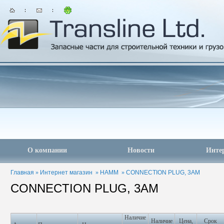
О компании
Новости
Инте
Главная
»
Интернет магазин
»
HAMM
»
CONNECTION PLUG, 3AM
CONNECTION PLUG, 3AM
Наличие
Наличие
Цена,
Срок