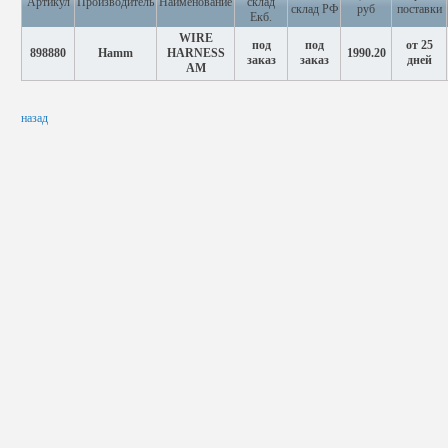
Артикул
Производитель
Наименование
склад
склад РФ
руб
поставки
Екб.
WIRE
под
под
от 25
898880
Hamm
HARNESS
1990.20
заказ
заказ
дней
AM
назад