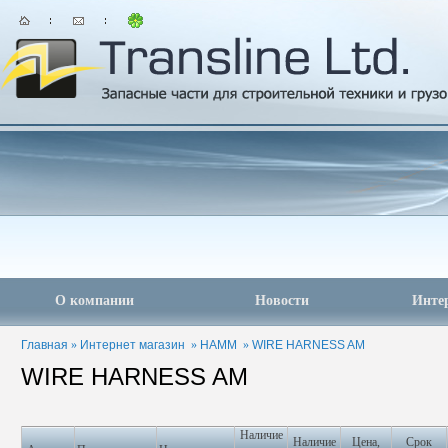
О компании
Новости
Инте
Главная
»
Интернет магазин
»
HAMM
»
WIRE HARNESS AM
WIRE HARNESS AM
Наличие
Наличие
Цена,
Срок