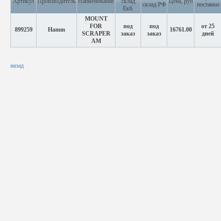
Артикул
Производитель
Наименование
склад
Цена, руб
склад РФ
поставки
Екб.
MOUNT
FOR
под
под
от 25
899259
Hamm
16761.00
SCRAPER
заказ
заказ
дней
AM
назад