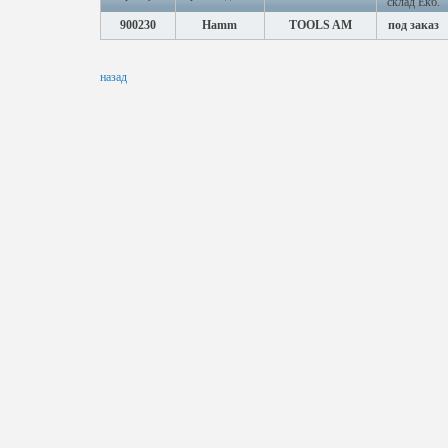
склад Екб.
900230
Hamm
TOOLS AM
под заказ
назад