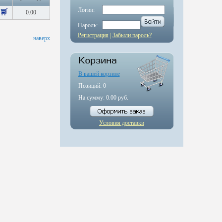
Логин:
0.00
Пароль:
Регистрация
|
Забыли пароль?
наверх
В вашей корзине
Позиций:
0
На сумму:
0.00
руб.
Условия доставки