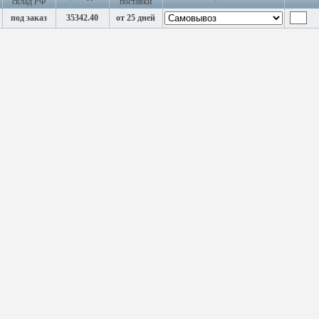
склад РФ
поставки
под заказ
35342.40
от 25 дней