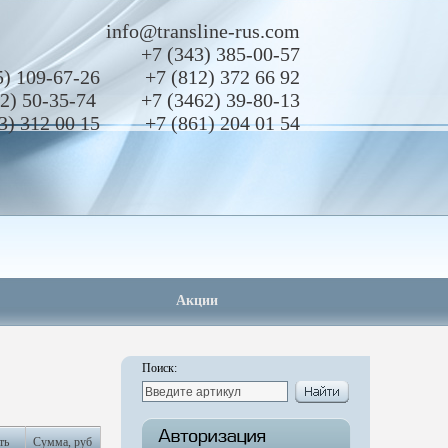
info@transline-rus.com
+7 (343)
385-00-57
5)
109-67-26
+7 (812)
372 66 92
2)
50-35-74
+7 (3462)
39-80-13
3)
312 00 15
+7 (861)
204 01 54
Акции
Поиск:
ть
Сумма, руб