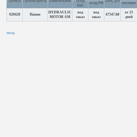
Артикул
Производитель
Наименование
склад
Цена, руб
склад РФ
поставки
Екб.
HYDRAULIC
под
под
от 25
920428
Hamm
47547.60
MOTOR AM
заказ
заказ
дней
назад