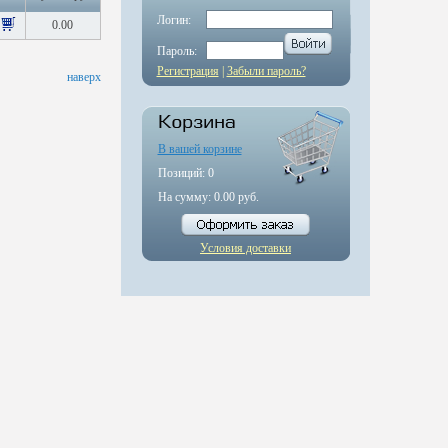
Логин:
0.00
Пароль:
Регистрация
|
Забыли пароль?
наверх
В вашей корзине
Позиций:
0
На сумму:
0.00
руб.
Условия доставки