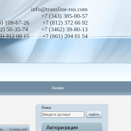
info@transline-rus.com
+7 (343)
385-00-57
5)
109-67-26
+7 (812)
372 66 92
2)
50-35-74
+7 (3462)
39-80-13
3)
312 00 15
+7 (861)
204 01 54
Акции
Поиск:
ть
Сумма, руб