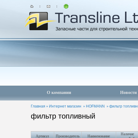
О компании
Новости
Главная
»
Интернет магазин
»
HOFMANN
»
фильтр топлив
фильтр топливный
Наличие
Артикул
Производитель
Наименование